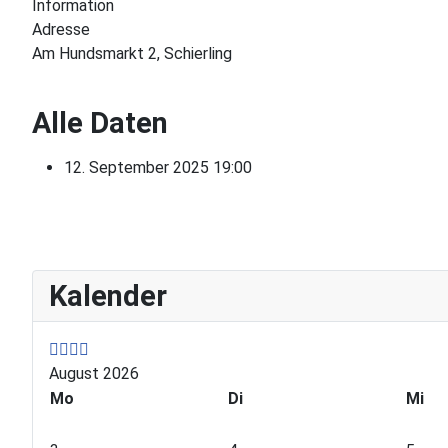
Information
Adresse
Am Hundsmarkt 2, Schierling
Alle Daten
12. September 2025
19:00
P
P
N
N
Kalender
r
r
e
e
e
e
x
x
v
v
t
t
i
i
Y
M
August 2026
o
o
e
o
Mo
Di
Mi
u
u
a
n
s
s
r
t