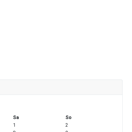
Sa
So
1
2