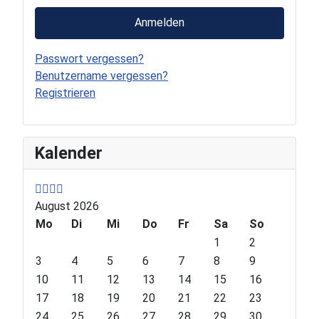
Anmelden
Passwort vergessen?
Benutzername vergessen?
Registrieren
P
P
N
N
Kalender
r
r
e
e
e
e
x
x
v
v
t
t
August 2026
i
i
Y
M
o
Mo
o
e
o
Di
Mi
Do
Fr
Sa
So
u
u
a
n
1
2
s
s
r
t
3
4
5
6
7
8
9
Y
M
h
10
11
12
13
14
15
16
e
o
17
18
19
20
21
22
23
a
n
24
25
26
27
28
29
30