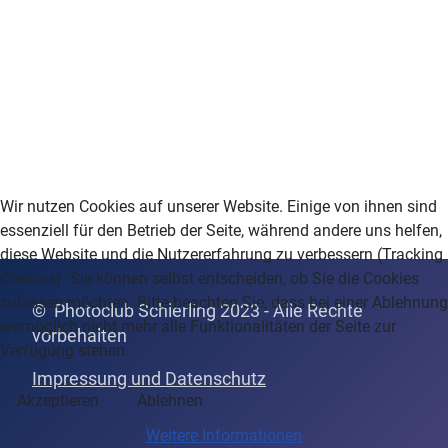
Wir nutzen Cookies auf unserer Website. Einige von ihnen sind
essenziell für den Betrieb der Seite, während andere uns helfen,
diese Website und die Nutzererfahrung zu verbessern (Tracking
Cookies). Sie können selbst entscheiden, ob Sie die Cookies
zulassen möchten. Bitte beachten Sie, dass bei einer Ablehnung
© Photoclub Schierling 2023 - Alle Rechte
womöglich nicht mehr alle Funktionalitäten der Seite zur
vor
behalten
Verfügung stehen.
Impressung und Datenschutz
Akzeptieren
Ablehnen
Weitere Informationen