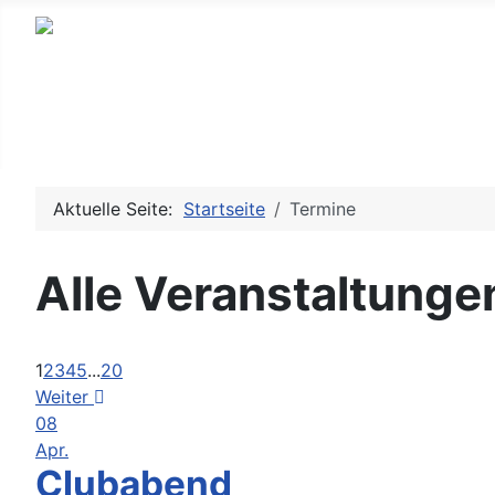
Aktuelle Seite:
Startseite
Termine
Alle Veranstaltunge
1
2
3
4
5
...
20
Weiter
08
Apr.
Clubabend