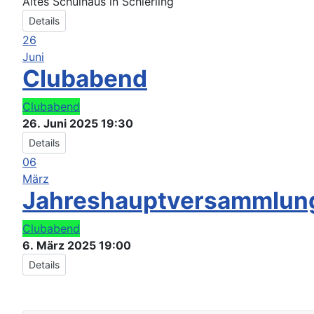
Altes Schulhaus in Schierling
Details
26
Juni
Clubabend
Clubabend
26. Juni 2025
19:30
Details
06
März
Jahreshauptversammlun
Clubabend
6. März 2025
19:00
Details
P
P
N
N