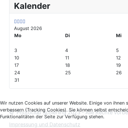
Kalender
r
r
e
e
e
e
x
x
v
v
t
t
i
i
Y
M
August 2026
o
o
e
o
Mo
Di
Mi
u
u
a
n
s
s
r
t
3
4
5
Y
M
h
10
11
12
e
o
17
18
19
a
n
24
25
26
r
t
31
h
Wir nutzen Cookies auf unserer Website. Einige von ihnen s
verbessern (Tracking Cookies). Sie können selbst entschei
© Photoclub Schierling 2023 - Alle Rechte
vor
be
Funktionalitäten der Seite zur Verfügung stehen.
Impressung und Datenschutz