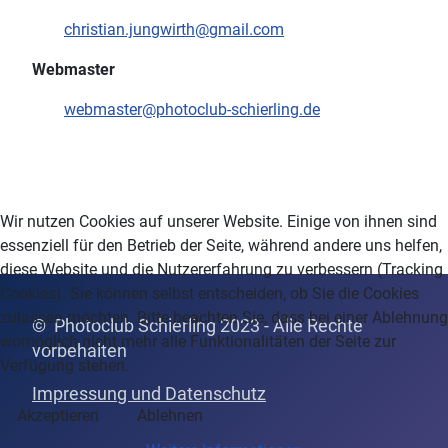
christian.jungwirth@gmail.com
Webmaster
webmaster@photoclub-schierling.de
Wir nutzen Cookies auf unserer Website. Einige von ihnen sind
essenziell für den Betrieb der Seite, während andere uns helfen,
diese Website und die Nutzererfahrung zu verbessern (Tracking
Cookies). Sie können selbst entscheiden, ob Sie die Cookies
zulassen möchten. Bitte beachten Sie, dass bei einer Ablehnung
© Photoclub Schierling 2023 - Alle Rechte
womöglich nicht mehr alle Funktionalitäten der Seite zur
vor
behalten
Verfügung stehen.
Impressung und Datenschutz
Akzeptieren
Ablehnen