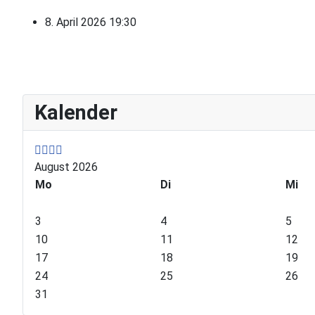
8. April 2026
19:30
P
P
N
N
Kalender
r
r
e
e
e
e
x
x
v
v
t
t
i
i
Y
M
August 2026
o
o
e
o
Mo
Di
Mi
u
u
a
n
s
s
r
t
3
4
5
Y
M
h
10
11
12
e
o
17
18
19
a
n
24
25
26
r
t
31
h