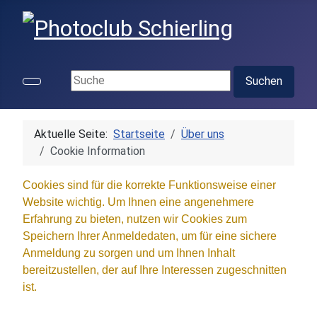
Suchen ...
Suchen
Aktuelle Seite:
Startseite
Über uns
Cookie Information
Cookies sind für die korrekte Funktionsweise einer
Website wichtig. Um Ihnen eine angenehmere
Erfahrung zu bieten, nutzen wir Cookies zum
Speichern Ihrer Anmeldedaten, um für eine sichere
Anmeldung zu sorgen und um Ihnen Inhalt
bereitzustellen, der auf Ihre Interessen zugeschnitten
ist.