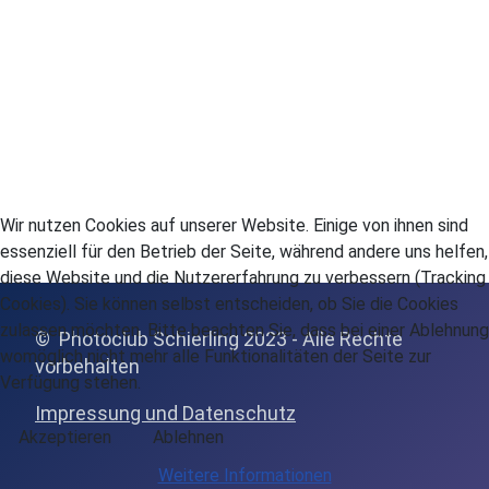
Wir nutzen Cookies auf unserer Website. Einige von ihnen sind
essenziell für den Betrieb der Seite, während andere uns helfen,
diese Website und die Nutzererfahrung zu verbessern (Tracking
Cookies). Sie können selbst entscheiden, ob Sie die Cookies
zulassen möchten. Bitte beachten Sie, dass bei einer Ablehnung
© Photoclub Schierling 2023 - Alle Rechte
womöglich nicht mehr alle Funktionalitäten der Seite zur
vor
behalten
Verfügung stehen.
Impressung und Datenschutz
Akzeptieren
Ablehnen
Weitere Informationen