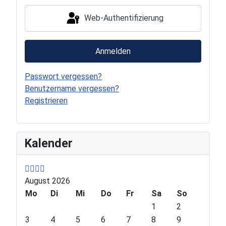
Web-Authentifizierung
Anmelden
Passwort vergessen?
Benutzername vergessen?
Registrieren
P
P
N
N
Kalender
r
r
e
e
e
e
x
x
v
v
t
t
August 2026
i
i
Y
M
o
Mo
o
e
o
Di
Mi
Do
Fr
Sa
So
u
u
a
n
1
2
s
s
r
t
3
4
5
6
7
8
9