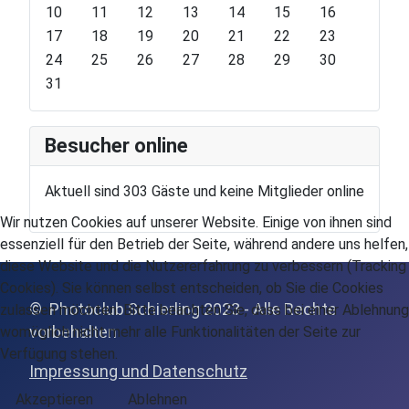
Y
M
h
10
11
12
13
14
15
16
e
o
17
18
19
20
21
22
23
a
n
24
25
26
27
28
29
30
r
t
31
h
Besucher online
Aktuell sind 303 Gäste und keine Mitglieder online
Wir nutzen Cookies auf unserer Website. Einige von ihnen sind
essenziell für den Betrieb der Seite, während andere uns helfen,
diese Website und die Nutzererfahrung zu verbessern (Tracking
Cookies). Sie können selbst entscheiden, ob Sie die Cookies
© Photoclub Schierling 2023 - Alle Rechte
zulassen möchten. Bitte beachten Sie, dass bei einer Ablehnung
vor
behalten
womöglich nicht mehr alle Funktionalitäten der Seite zur
Verfügung stehen.
Impressung und Datenschutz
Akzeptieren
Ablehnen