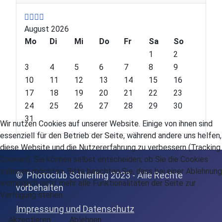
e
e
x
x
v
v
t
t
August 2026
i
i
Y
M
o
Mo
o
e
o
Di
Mi
Do
Fr
Sa
So
u
u
a
n
1
2
s
s
r
t
3
4
5
6
7
8
9
Y
M
h
10
11
12
13
14
15
16
e
o
17
18
19
20
21
22
23
a
n
24
25
26
27
28
29
30
r
t
31
Wir nutzen Cookies auf unserer Website. Einige von ihnen sind
h
essenziell für den Betrieb der Seite, während andere uns helfen,
diese Website und die Nutzererfahrung zu verbessern (Tracking
Cookies). Sie können selbst entscheiden, ob Sie die Cookies
zulassen möchten. Bitte beachten Sie, dass bei einer Ablehnung
© Photoclub Schierling 2023 - Alle Rechte
womöglich nicht mehr alle Funktionalitäten der Seite zur
vor
behalten
Verfügung stehen.
Impressung und Datenschutz
Akzeptieren
Ablehnen