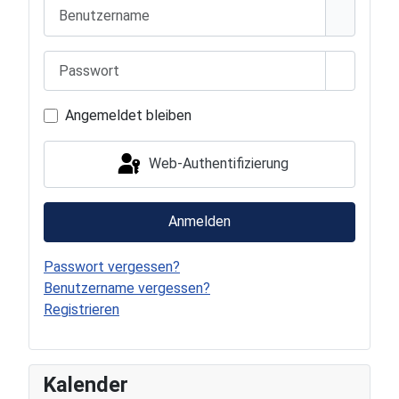
Benutzername
Passwort
Passwort
Angemeldet bleiben
Web-Authentifizierung
Anmelden
Passwort vergessen?
Benutzername vergessen?
Registrieren
P
P
N
N
Kalender
r
r
e
e