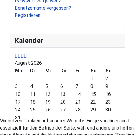
Passwort vergessen?
Benutzername vergessen?
Registrieren
P
P
N
N
Kalender
r
r
e
e
e
e
x
x
v
v
t
t
August 2026
i
i
Y
M
o
Mo
o
e
o
Di
Mi
Do
Fr
Sa
So
u
u
a
n
1
2
s
s
r
t
3
4
5
6
7
8
9
Y
M
h
10
11
12
13
14
15
16
e
o
17
18
19
20
21
22
23
a
n
24
25
26
27
28
29
30
r
t
31
Wir nutzen Cookies auf unserer Website. Einige von ihnen sind
h
essenziell für den Betrieb der Seite, während andere uns helfen,