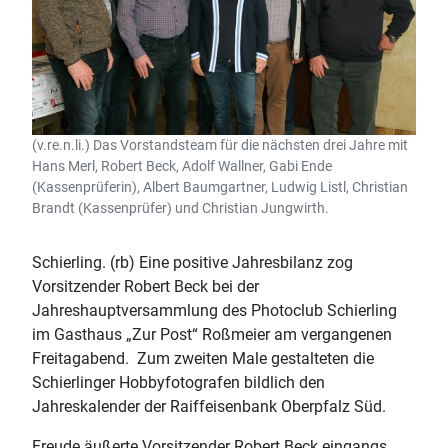
(v.re.n.li.) Das Vorstandsteam für die nächsten drei Jahre mit
Hans Merl, Robert Beck, Adolf Wallner, Gabi Ende
(Kassenprüferin), Albert Baumgartner, Ludwig Listl, Christian
Brandt (Kassenprüfer) und Christian Jungwirth.
Schierling. (rb) Eine positive Jahresbilanz zog
Vorsitzender Robert Beck bei der
Jahreshauptversammlung des Photoclub Schierling
im Gasthaus „Zur Post“ Roßmeier am vergangenen
Freitagabend. Zum zweiten Male gestalteten die
Schierlinger Hobbyfotografen bildlich den
Jahreskalender der Raiffeisenbank Oberpfalz Süd.
Freude äußerte Vorsitzender Robert Beck eingangs