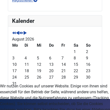
Registrieren
P
P
N
N
Kalender
r
r
e
e
e
e
x
x
v
v
t
t
August 2026
i
i
Y
M
o
Mo
o
e
o
Di
Mi
Do
Fr
Sa
So
u
u
a
n
1
2
s
s
r
t
3
4
5
6
7
8
9
Y
M
h
10
11
12
13
14
15
16
e
o
17
18
19
20
21
22
23
a
n
24
25
26
27
28
29
30
r
t
31
Wir nutzen Cookies auf unserer Website. Einige von ihnen sind
h
essenziell für den Betrieb der Seite, während andere uns helfen,
diese Website und die Nutzererfahrung zu verbessern (Tracking
Cookies). Sie können selbst entscheiden, ob Sie die Cookies
zulassen möchten. Bitte beachten Sie, dass bei einer Ablehnung