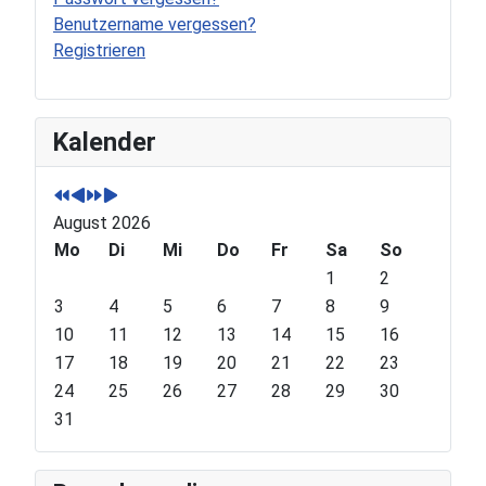
Benutzername vergessen?
Registrieren
P
P
N
N
Kalender
r
r
e
e
e
e
x
x
v
v
t
t
August 2026
i
i
Y
M
o
Mo
o
e
o
Di
Mi
Do
Fr
Sa
So
u
u
a
n
1
2
s
s
r
t
3
4
5
6
7
8
9
Y
M
h
10
11
12
13
14
15
16
e
o
17
18
19
20
21
22
23
a
n
24
25
26
27
28
29
30
r
t
31
h